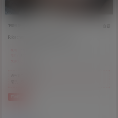
下载权限
查看
Rikachan-八重神子[52p+1v883M]
视频：
1个
图片：
52张
文件大小：
883M
您当前的等级为
游客
请先
登录
百度网盘