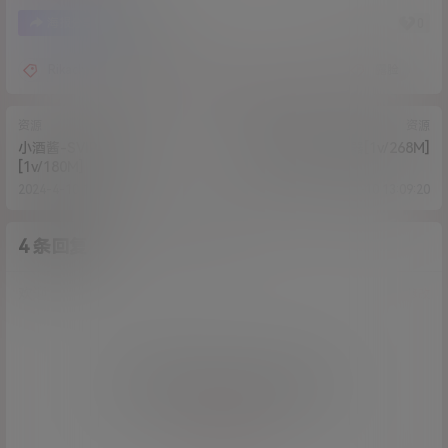
1
0
海报分享
收藏
Rikachan
性感
网红
诱惑
露脸
资源
资源
小酒酱-SVIP专属福利
软甜糯米糍-扩音器[1v/268M]
[1v/180M]
2024-4-10 12:39:03
2024-4-10 13:09:20
4 条回复
A
M
作品作者
管理员
欢迎您，新朋友，感谢参与互动！
确认修改
您必须登录或注册以后才能发表评论
登录