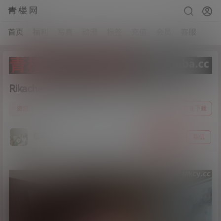
青楼网
首页
福利
写真
动漫
标签
充值
会员
客服
Rikachan-八重神子[52p+1v/883M]
1
前往下载
资源
24年4月10日
猫哥
关注
私信