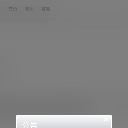
签
充值
会员
客服
益比例。
接（或者二维码），这个连接（二维码）自带您的推广码，可以分享给别
通过这个连接注册以后就自动成为您的合作伙伴。
×
公告